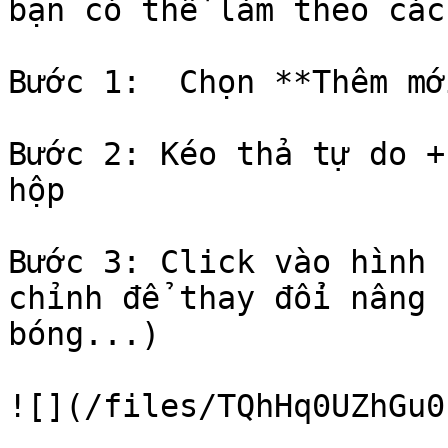
bạn có thể làm theo các
Bước 1:  Chọn **Thêm mớ
Bước 2: Kéo thả tự do +
hộp

Bước 3: Click vào hình 
chỉnh để thay đổi nâng 
bóng...)

![](/files/TQhHq0UZhGu0