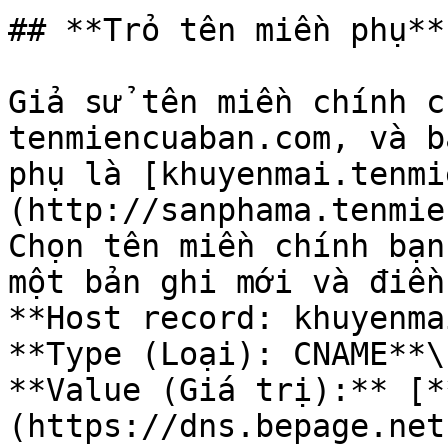
## **Trỏ tên miền phụ**

Giả sử tên miền chính c
tenmiencuaban.com, và b
phụ là [khuyenmai.tenmi
(http://sanphama.tenmie
Chọn tên miền chính bạn
một bản ghi mới và điền
**Host record: khuyenmai
**Type (Loại): CNAME**\

**Value (Giá trị):** [*