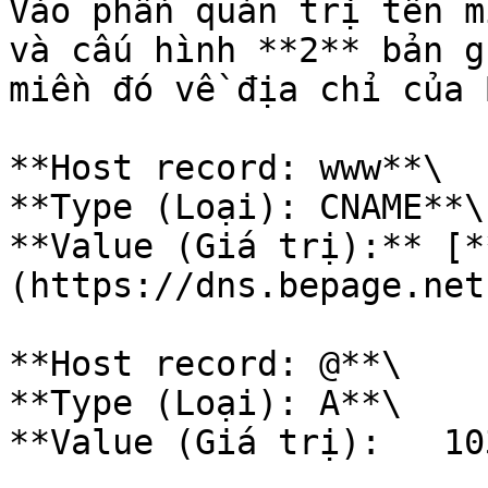
Vào phần quản trị tên m
và cấu hình **2** bản g
miền đó về địa chỉ của 
**Host record: www**\

**Type (Loại): CNAME**\

**Value (Giá trị):** [*
(https://dns.bepage.net)
**Host record: @**\

**Type (Loại): A**\

**Value (Giá trị):   10